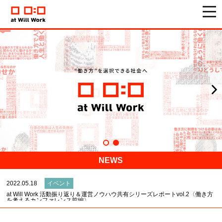
togg
navi
2022.05.19
イベント
at Will Work 活動振り返り＆運営ノウハウ共有シリーズレポートvol.3〈働き方
1
を考えるカンファレンス後編〉
2
2022.05.18
イベント
3
4
at Will Work 活動振り返り＆運営ノウハウ共有シリーズレポートvol.2〈働き方
を考えるカンファレンス前編〉
5
6
NEWS
2022.05.31
2022年5月20日をもって、at Will Workの活動を終了しました。
2022.05.18
イベント
at Will Work 活動振り返り＆運営ノウハウ共有シリーズレポートvol.2〈働き方
を考えるカンファレンス前編〉
2022.05.31
2022年5月20日をもって、at Will Workの活動を終了しました。