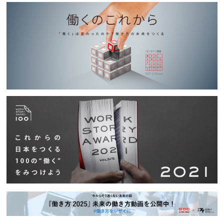
2022.05.20
イベント
デロイト トーマツ コンサルティング社との共同調査セミナーを開催『ワーク
スタイル変革の実態〜人的資本経営の実践に向けて〜』
2022.05.19
イベント
【開催レポート】どうなる、働き方？非財務情報における人的資本マネジメン
ト
2022.05.19
イベント
at Will Work 活動振り返り＆運営ノウハウ共有シリーズレポートvol.4〈Work
Story Award編〉